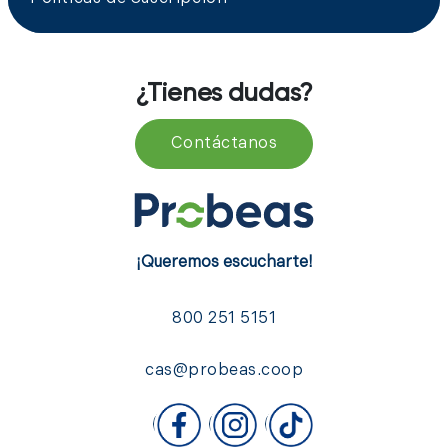
La suma asegurada mínima para edificios es
¿Tienes dudas?
de $60,000.00 MXN y máxima de
$30,000,000.00 MXN.
Contáctanos
Los inmuebles asegurados deben estar a
más de 250 metros de ríos, lagos o lagunas,
y a más de 500 metros del mar.
Si en el local comercial hay más de un tipo
¡Queremos escucharte!
de negocio, se cotizará según el giro de
mayor riesgo.
800 251 5151
cas@probeas.coop