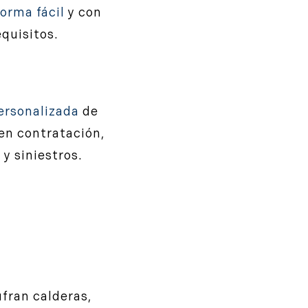
forma fácil
y con
quisitos.
ersonalizada
de
n contratación,
y siniestros.
ufran calderas,