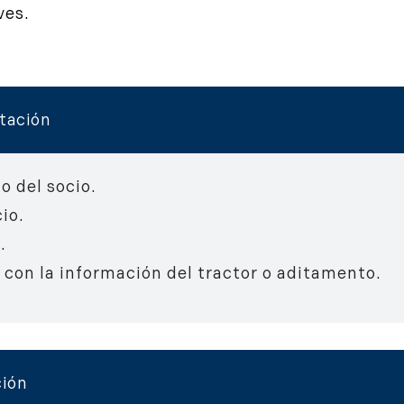
ves.
atación
 del socio.
io.
.
 con la información del tractor o aditamento.
ción