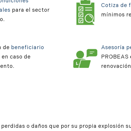
ondiciones
Cotiza de 
ales
para el sector
mínimos re
o.
n de
beneficiario
Asesoría p
e
en caso de
PROBEAS e
ento.
renovación 
 perdidas o daños que por su propia explosión s